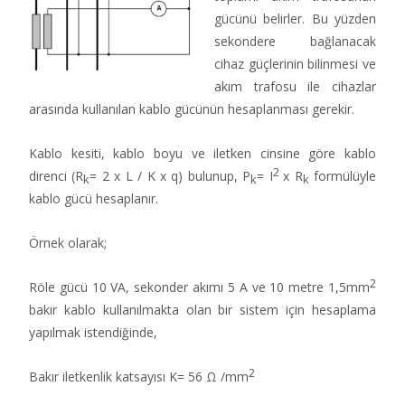
gücünü belirler. Bu yüzden
sekondere bağlanacak
cihaz güçlerinin bilinmesi ve
akım trafosu ile cihazlar
arasında kullanılan kablo gücünün hesaplanması gerekir.
Kablo kesiti, kablo boyu ve iletken cinsine göre kablo
2
direnci (R
= 2 x L / K x q) bulunup, P
= I
x R
formülüyle
k
k
k
kablo gücü hesaplanır.
Örnek olarak;
2
Röle gücü 10 VA, sekonder akımı 5 A ve 10 metre 1,5mm
bakır kablo kullanılmakta olan bir sistem için hesaplama
yapılmak istendiğinde,
2
Bakır iletkenlik katsayısı K= 56 Ω /mm