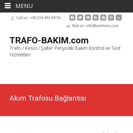
MENU
Call us : +90 216 452 89 56
Mail us : info@unimens.com
TRAFO-BAKIM.com
Trafo / Kesici / Şalter Periyodik Bakım Kontrol ve Test
Hizmetleri
Skip
to
cont
Akım Trafosu Bağlantısı