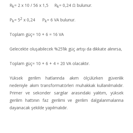
R
= 2 x 10 / 56 x 1,5 R
= 0,24 Ω bulunur.
k
k
2
P
= 5
x 0,24 P
= 6 VA bulunur.
k
k
Toplam güç= 10 + 6 = 16 VA
Gelecekte oluşabilecek %25’lik güç artışı da dikkate alınırsa,
Toplam güç= 10 + 6 + 4 = 20 VA olacaktır.
Yüksek gerilim hatlarında akım ölçülürken güvenlik
nedeniyle akım transformatörleri muhakkak kullanılmalıdır.
Primer ve sekonder sargılar arasındaki yalıtım, yüksek
gerilim hattının faz gerilimi ve gerilim dalgalanmalarına
dayanacak şekilde yapılmalıdır.