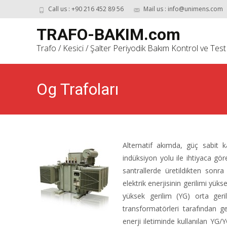
Call us : +90 216 452 89 56
Mail us : info@unimens.com
TRAFO-BAKIM.com
Trafo / Kesici / Şalter Periyodik Bakım Kontrol ve Test
Og Trafoları
Alternatif akımda, güç sabit ka
indüksiyon yolu ile ihtiyaca gö
santrallerde üretildikten sonr
elektrik enerjisinin gerilimi yüks
yüksek gerilim (YG) orta geri
transformatörleri tarafından ger
enerji iletiminde kullanılan YG