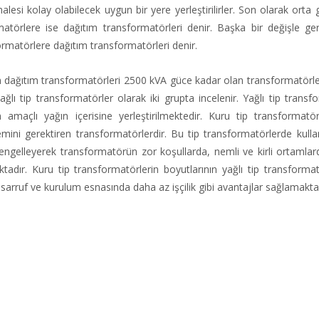
esi kolay olabilecek uygun bir yere yerleştirilirler. Son olarak orta g
matörlere ise dağıtım transformatörleri denir. Başka bir değişle ge
ormatörlere dağıtım transformatörleri denir.
n dağıtım transformatörleri 2500 kVA güce kadar olan transformatörler
ğlı tip transformatörler olarak iki grupta incelenir. Yağlı tip transf
amaçlı yağın içerisine yerleştirilmektedir. Kuru tip transformatö
ini gerektiren transformatörlerdir. Bu tip transformatörlerde kulla
 engelleyerek transformatörün zor koşullarda, nemli ve kirli ortamlard
adır. Kuru tip transformatörlerin boyutlarının yağlı tip transforma
arruf ve kurulum esnasında daha az işçilik gibi avantajlar sağlamaktad