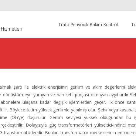
Skip
to
Trafo Periyodik Bakım Kontrol
Tr
 Hizmetleri
content
lmak şartı ile elektrik enerjisinin gerilim ve akım değerlerini ele
re dönüştürmeye yarayan ve hareketli parçası olmayan aygıtlardır.Elekt
a abonelere ulaşana kadar değişik işlemlerden geçer. İlk önce santr
eltilir. Böylece iletim yüksek gerilimle yapılmış olur. Şehir veya kasabala
lime (OG’ye) düşürülür. Gerilim seviyesi yüksek olduğundan bu i
çekleştirilir. Dolayısıyla güç transformatörleri yükseltici-indirici me
/YG transformatörleridir. Bunlar, transformatör merkezlerinin en öneml