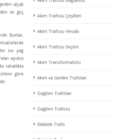
Akım Trafosu Bağlantısı
erilim alçak
rilim ve güç
Akım Trafosu Çeşitleri
Akım Trafosu Hesabı
dir. Bunlar,
ormatörlerde
Akım Trafosu Seçimi
rler ise yağ
nılan epoksi
Akım Transformatörü
a rahatlıkla
törlere göre
Akım ve Gerilim Trafoları
ır.
Dağıtım Trafoları
Dağıtım Trafosu
Elektirik Trafo