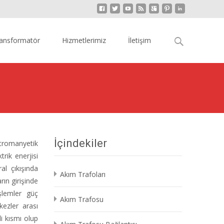
Arama:
ansformatör
Hizmetlerimiz
İletişim
İçindekiler
ktromanyetik
rik enerjisi
al çıkışında
Akım Trafoları
rın girişinde
şlemler güç
Akım Trafosu
rkezler arası
i kısmı olup