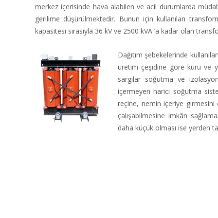
merkez içerisinde hava alabilen ve acil durumlarda müdahal
gerilime düşürülmektedir. Bunun için kullanılan transfor
kapasitesi sırasıyla 36 kV ve 2500 kVA ’a kadar olan transf
Dağıtım şebekelerinde kullanıla
üretim çeşidine göre kuru ve ya
sargılar soğutma ve izolasyon 
içermeyen harici soğutma sistem
reçine, nemin içeriye girmesini
çalışabilmesine imkân sağlamakt
daha küçük olması ise yerden tas