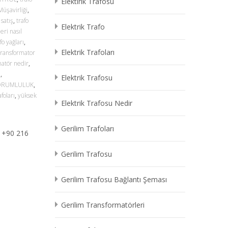
Elektirik Trafosu
Müşavirliği
,
 satış
,
trafo
Elektrik Trafo
leri nasıl
fo yağları
,
Elektrik Trafoları
transformator
matör nedir
,
ı
,
Elektrik Trafosu
ORUMLULUK
,
foları
,
yüksek
Elektrik Trafosu Nedir
Gerilim Trafoları
l +90 216
Gerilim Trafosu
Gerilim Trafosu Bağlantı Şeması
Gerilim Transformatörleri