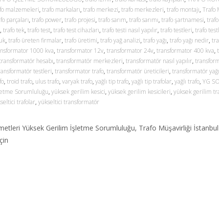
afo malzemeleri
,
trafo markaları
,
trafo merkezi
,
trafo merkezleri
,
trafo montajı
,
Trafo 
afo parçaları
,
trafo power
,
trafo projesi
,
trafo sarım
,
trafo sarımı
,
trafo şartnamesi
,
trafo
,
trafo tek
,
trafo test
,
trafo test cihazları
,
trafo testi nasıl yapılır
,
trafo testleri
,
trafo test
 uk
,
trafo üreten firmalar
,
trafo üretimi
,
trafo yağ analizi
,
trafo yağı
,
trafo yağı nedir
,
tra
ansformator 1000 kva
,
transformator 12v
,
transformator 24v
,
transformator 400 kva
,
transformatör hesabı
,
transformatör merkezleri
,
transformatör nasıl yapılır
,
transfor
ransformatör testleri
,
transformator trafo
,
transformatör üreticileri
,
transformatör yağ
fo
,
troid trafo
,
ulus trafo
,
varyak trafo
,
yağlı tip trafo
,
yağlı tip trafolar
,
yağlı trafo
,
YG S
letme Sorumluluğu
,
yüksek gerilim kesici
,
yüksek gerilim kesicileri
,
yüksek gerilim tra
seltici trafolar
,
yükseltici transformatör
zmetleri Yüksek Gerilim İşletme Sorumluluğu, Trafo Müşavirliği İstanbu
çin