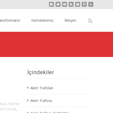
Arama:
ansformatör
Hizmetlerimiz
İletişim
İçindekiler
Akım Trafoları
Akım Trafosu
iyatı
,
1000 kw
220 24 trafo
,