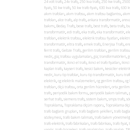
24 volt trafo
,
24v trafo
,
250 kva trafo
,
250 kw trafo
,
2500
fiyatı
,
50 kw trafo
,
50 kw trafo fiyatı
,
630 kva trafo
,
630 kv
akım trafoları
,
akım trafosu
,
akım trafosu bağlantısı
,
akım
trafoları
,
alce trafo
,
alp trafo
,
ankara transformatör
,
areva
bakımı
,
Bedaş Trafo
,
bese trafo
,
best trafo
,
beta trafo
,
bu
transformatör
,
edi trafo
,
eka trafo
,
eka transformatör
,
el
trafoları
,
elektrik trafosu
,
elektrik trafosu fiyatları
,
elektr
transformatör
,
eltra trafo
,
emek trafo
,
Enerjisa Trafo
,
ere
ferrit trafo
,
Gebze Trafo
,
gerilim trafoları
,
gerilim trafos
nedir
,
güç trafosu uygulamaları
,
güç transformatörleri
,
g
transformatör
,
ikinci el trafo
,
ikinci el trafo fiyatları
,
ikinci
kaplan trafo
,
kayseri trafo
,
kesici bakım
,
kesiciler elektri
nedir
,
kuru tip trafolar
,
kuru tip transformatör
,
kuru traf
elektrik
,
og elektrik malzemeleri
,
og gerilim trafosu
,
og
trafoları
,
ölçü trafosu
,
orta gerilim hücreleri
,
orta gerilim
trafo
,
periyodik bakım formu
,
periyodik bakım talimatı
,
serhat trafo
,
siemens trafo
,
sistem bakım
,
smps trafo
,
sö
Topraklama
,
Topraklama ölçüm raporu
,
Topraklama öl
trafo bağlantı grupları
,
trafo bağlantı şekilleri
,
trafo bağla
sözleşmesi
,
trafo bakım talimatı
,
trafo bakım yönetmeliğ
trafo elektrik
,
trafo fabrikaları
,
trafo fabrikası
,
trafo fiyat
,
yapılır
,
trafo hücreleri
,
trafo imalatçıları
,
trafo imalatı
,
TR