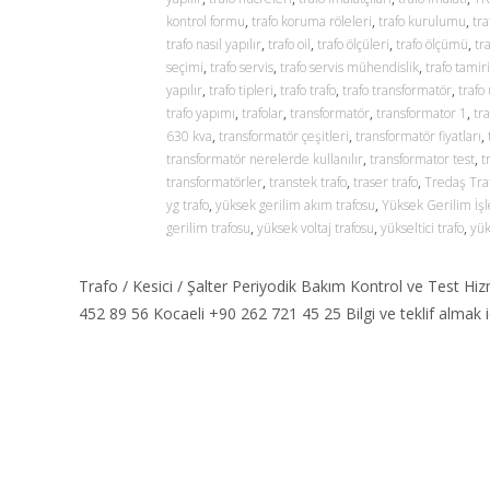
kontrol formu
,
trafo koruma röleleri
,
trafo kurulumu
,
tr
trafo nasıl yapılır
,
trafo oil
,
trafo ölçüleri
,
trafo ölçümü
,
tr
seçimi
,
trafo servis
,
trafo servis mühendislik
,
trafo tamiri
yapılır
,
trafo tipleri
,
trafo trafo
,
trafo transformatör
,
trafo
trafo yapımı
,
trafolar
,
transformatör
,
transformator 1
,
tr
630 kva
,
transformatör çeşitleri
,
transformatör fiyatları
,
transformatör nerelerde kullanılır
,
transformator test
,
t
transformatörler
,
transtek trafo
,
traser trafo
,
Tredaş Tra
yg trafo
,
yüksek gerilim akım trafosu
,
Yüksek Gerilim İş
gerilim trafosu
,
yüksek voltaj trafosu
,
yükseltici trafo
,
yük
Trafo / Kesici / Şalter Periyodik Bakım Kontrol ve Test Hi
452 89 56 Kocaeli +90 262 721 45 25 Bilgi ve teklif almak i
Read More…