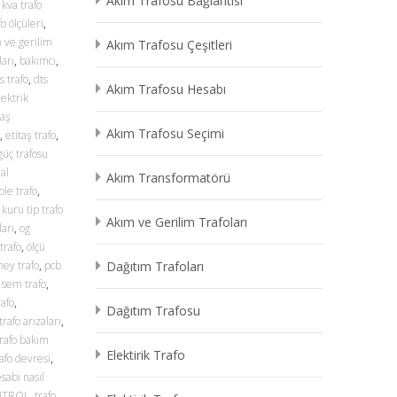
Akım Trafosu Bağlantısı
 kva trafo
o ölçüleri
,
 ve gerilim
Akım Trafosu Çeşitleri
arı
,
bakımcı
,
s trafo
,
dts
Akım Trafosu Hesabı
lektrik
taş
Akım Trafosu Seçimi
,
etitaş trafo
,
güç trafosu
al
Akım Transformatörü
ole trafo
,
,
kuru tip trafo
Akım ve Gerilim Trafoları
ları
,
og
trafo
,
ölçü
ey trafo
,
pcb
Dağıtım Trafoları
,
sem trafo
,
rafo
,
Dağıtım Trafosu
trafo arızaları
,
trafo bakım
Elektirik Trafo
rafo devresi
,
esabı nasıl
NTROL
,
trafo