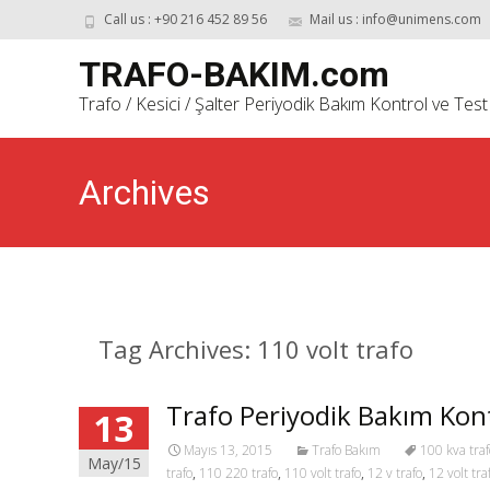
Call us : +90 216 452 89 56
Mail us : info@unimens.com
TRAFO-BAKIM.com
Trafo / Kesici / Şalter Periyodik Bakım Kontrol ve Test
Archives
Tag Archives: 110 volt trafo
Trafo Periyodik Bakım Kont
13
Mayıs 13, 2015
Trafo Bakım
100 kva traf
May/15
trafo
,
110 220 trafo
,
110 volt trafo
,
12 v trafo
,
12 volt tra