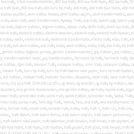
 kva trafo
,
3 fazlı transformatörler
,
400 kva trafo
,
400 kva trafo fiyatı
,
400 kw trafo
,
50
a trafo fiyatı
,
800 kva trafo
,
abb kuru tip trafo
,
abb trafo
,
abb trafo fiyat listesi
,
abb traf
 trafosu çeşitleri
,
akım trafosu hesabı
,
akım trafosu seçimi
,
akım transformatörü
,
akım
 trafo
,
aslan trafo
,
astor transformatör
,
Ayedaş Trafo
,
azp trafo
,
bakım yağı
,
bakım yağl
rsa trafo
,
dağıtım trafoları
,
dağıtım trafosu
,
datsan trafo
,
delfin trafo
,
direk tipi trafo
,
dt
ektirik trafo
,
elektirik trafosu
,
elektrik kesicileri
,
elektrik trafo
,
elektrik trafo fiyatları
,
e
ik trafosu nedir
,
elektronik trafo
,
elektronik transformatör
,
elkima trafo
,
eltaş trafo
,
el
n trafo
,
esit akım trafosu
,
esit trafo
,
esitaş akım trafosu
,
esitaş trafo
,
eta trafo
,
eti trafo
u
,
gerilim trafosu bağlantı şeması
,
gerilim transformatörleri
,
güç trafoları
,
güç trafosu
,
üç transformatörleri nedir
,
güç transformatörü
,
hermetik tip trafo
,
hermetik trafo
,
ide
 el trafolar
,
ilgin trafo
,
İstanbul Trafo
,
izalasyon trafosu
,
izmir trafo
,
izolasyon trafosu
,
iz
k
,
Kocaeli Trafo
,
kuru tip trafo
,
kuru tip trafo bakımı nasıl yapılır
,
kuru tip trafo fiyatları
o
,
led trafoları
,
maksan trafo
,
modüler hücreler
,
Muayene
,
neon trafo
,
neon trafo fiyat
 hücre
,
OG İŞLETME SORUMLULUĞU
,
og kesici
,
og kesiciler
,
og trafo
,
og trafoları
,
oka 
 kesicileri
,
orta gerilim malzemeleri
,
orta gerilim trafosu
,
oto trafo
,
özçelik trafo
,
özgün
power trafo
,
sahibinden trafo
,
satılık trafo
,
satılık trafolar
,
schneider trafo
,
Sedaş Trafo
nmez trafo
,
surtaş trafo
,
Tekirdağ Trafo
,
Teknik
,
Test
,
test trafo
,
test transformator
,
tı
çümü
,
tormak trafo
,
toroid trafo
,
toroidal trafo
,
trafao
,
trafo
,
trafo 1
,
trafo 12v
,
trafo 24v
,
ntıları
,
Trafo Bakım
,
trafo bakım formu
,
trafo bakım onarım
,
trafo bakım şartnamesi
,
i
,
trafo bakımı nasıl yapılır
,
trafo bakımları
,
trafo binaları
,
trafo binası
,
trafo çeşitleri
,
t
trafo fiyat listesi
,
trafo fiyatı
,
trafo fiyatları
,
trafo güçleri
,
trafo gücü
,
trafo hesabı
,
trafo h
AFO İŞLETME SORUMLULUĞU
,
trafo izmir
,
trafo karkası
,
trafo kayıpları
,
TRAFO KO