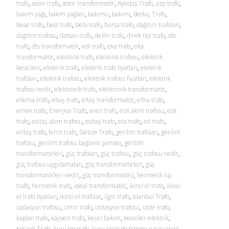
trafo
,
aslan trafo
,
astor transformatör
,
Ayedaş Trafo
,
azp trafo
,
bakım yağı
,
bakım yağları
,
bakımcı
,
bakımı
,
Bedaş Trafo
,
bese trafo
,
best trafo
,
beta trafo
,
bursa trafo
,
dağıtım trafoları
,
dağıtım trafosu
,
datsan trafo
,
delfin trafo
,
direk tipi trafo
,
dts
trafo
,
dts transformatör
,
edi trafo
,
eka trafo
,
eka
transformatör
,
elektirik trafo
,
elektirik trafosu
,
elektrik
kesicileri
,
elektrik trafo
,
elektrik trafo fiyatları
,
elektrik
trafoları
,
elektrik trafosu
,
elektrik trafosu fiyatları
,
elektrik
trafosu nedir
,
elektronik trafo
,
elektronik transformatör
,
elkima trafo
,
eltaş trafo
,
eltaş transformatör
,
eltra trafo
,
emek trafo
,
Enerjisa Trafo
,
eren trafo
,
esit akım trafosu
,
esit
trafo
,
esitaş akım trafosu
,
esitaş trafo
,
eta trafo
,
eti trafo
,
etitaş trafo
,
ferrit trafo
,
Gebze Trafo
,
gerilim trafoları
,
gerilim
trafosu
,
gerilim trafosu bağlantı şeması
,
gerilim
transformatörleri
,
güç trafoları
,
güç trafosu
,
güç trafosu nedir
,
güç trafosu uygulamaları
,
güç transformatörleri
,
güç
transformatörleri nedir
,
güç transformatörü
,
hermetik tip
trafo
,
hermetik trafo
,
ideal transformatör
,
ikinci el trafo
,
ikinci
el trafo fiyatları
,
ikinci el trafolar
,
ilgin trafo
,
İstanbul Trafo
,
izalasyon trafosu
,
izmir trafo
,
izolasyon trafosu
,
izole trafo
,
kaplan trafo
,
kayseri trafo
,
kesici bakım
,
kesiciler elektrik
,
Kocaeli Trafo
,
kuru tip trafo
,
kuru tip trafo bakımı nasıl yapılır
,