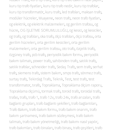
kuru tip trafo fiyatları
,
kuru tip trafo nedir
,
kuru tip trafolar
,
kuru tip transformatör
,
kuru trafo
,
led trafoları
,
maksan trafo
,
modüler hücreler
,
Muayene
,
neon trafo
,
neon trafo fiyatları
,
og elektrik
,
og elektrik malzemeleri
,
og gerilim trafosu
,
og
hücre
,
OG İŞLETME SORUMLULUĞU
,
og kesici
,
og kesiciler
,
og trafo
,
og trafoları
,
oka trafo
,
ölçü trafoları
,
ölçü trafosu
,
orta
gerilim hücreleri
,
orta gerilim kesicileri
,
orta gerilim
malzemeleri
,
orta gerilim trafosu
,
oto trafo
,
özçelik trafo
,
özgüney trafo
,
pcb trafo
,
periyodik bakım formu
,
periyodik
bakım talimatı
,
power trafo
,
sahibinden trafo
,
satılık trafo
,
satılık trafolar
,
schneider trafo
,
Sedaş Trafo
,
sem trafo
,
serhat
trafo
,
siemens trafo
,
sistem bakım
,
smps trafo
,
sönmez trafo
,
surtaş trafo
,
Tekirdağ Trafo
,
Teknik
,
Test
,
test trafo
,
test
transformator
,
tırafo
,
Topraklama
,
Topraklama ölçüm raporu
,
Topraklama ölçümü
,
tormak trafo
,
toroid trafo
,
toroidal trafo
,
trafao
,
trafo
,
trafo 1
,
trafo 12v
,
trafo 24v
,
trafo arızaları
,
trafo
bağlantı grupları
,
trafo bağlantı şekilleri
,
trafo bağlantıları
,
Trafo Bakım
,
trafo bakım formu
,
trafo bakım onarım
,
trafo
bakım şartnamesi
,
trafo bakım sözleşmesi
,
trafo bakım
talimatı
,
trafo bakım yönetmeliği
,
trafo bakımı nasıl yapılır
,
trafo bakımları
,
trafo binaları
,
trafo binası
,
trafo çeşitleri
,
trafo