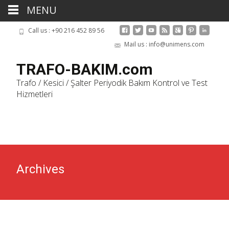
MENU
Call us : +90 216 452 89 56
Mail us : info@unimens.com
TRAFO-BAKIM.com
Trafo / Kesici / Şalter Periyodik Bakım Kontrol ve Test
Hizmetleri
Skip
to
cont
Archives