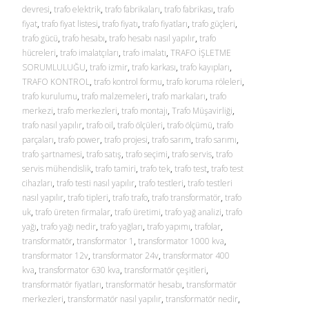
devresi
,
trafo elektrik
,
trafo fabrikaları
,
trafo fabrikası
,
trafo
fiyat
,
trafo fiyat listesi
,
trafo fiyatı
,
trafo fiyatları
,
trafo güçleri
,
trafo gücü
,
trafo hesabı
,
trafo hesabı nasıl yapılır
,
trafo
hücreleri
,
trafo imalatçıları
,
trafo imalatı
,
TRAFO İŞLETME
SORUMLULUĞU
,
trafo izmir
,
trafo karkası
,
trafo kayıpları
,
TRAFO KONTROL
,
trafo kontrol formu
,
trafo koruma röleleri
,
trafo kurulumu
,
trafo malzemeleri
,
trafo markaları
,
trafo
merkezi
,
trafo merkezleri
,
trafo montajı
,
Trafo Müşavirliği
,
trafo nasıl yapılır
,
trafo oil
,
trafo ölçüleri
,
trafo ölçümü
,
trafo
parçaları
,
trafo power
,
trafo projesi
,
trafo sarım
,
trafo sarımı
,
trafo şartnamesi
,
trafo satış
,
trafo seçimi
,
trafo servis
,
trafo
servis mühendislik
,
trafo tamiri
,
trafo tek
,
trafo test
,
trafo test
cihazları
,
trafo testi nasıl yapılır
,
trafo testleri
,
trafo testleri
nasıl yapılır
,
trafo tipleri
,
trafo trafo
,
trafo transformatör
,
trafo
uk
,
trafo üreten firmalar
,
trafo üretimi
,
trafo yağ analizi
,
trafo
yağı
,
trafo yağı nedir
,
trafo yağları
,
trafo yapımı
,
trafolar
,
transformatör
,
transformator 1
,
transformator 1000 kva
,
transformator 12v
,
transformator 24v
,
transformator 400
kva
,
transformator 630 kva
,
transformatör çeşitleri
,
transformatör fiyatları
,
transformatör hesabı
,
transformatör
merkezleri
,
transformatör nasıl yapılır
,
transformatör nedir
,