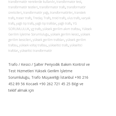
transformatör nerelerde kullanılır
,
transformator test
,
transformatör testleri
,
transformator trafo
,
transformatör
üreticileri
,
transformatör yağı
,
transformatörler
,
transtek
trafo
,
traser trafo
,
Tredaş Trafo
,
troid trafo
,
ulus trafo
,
varyak
trafo
,
yağlı tip trafo
,
yağlı tip trafolar
,
yağlı trafo
,
YG
SORUMLULUK
,
yg trafo
,
yüksek gerilim akım trafosu
,
Yüksek
Gerilim İşletme Sorumluluğu
,
yüksek gerilim kesici
,
yüksek
gerilim kesicileri
,
yüksek gerilim trafoları
,
yüksek gerilim
trafosu
,
yüksek voltaj trafosu
,
yükseltici trafo
,
yükseltici
trafolar
,
yükseltici transformatör
Trafo / Kesici / Şalter Periyodik Bakım Kontrol ve
Test Hizmetleri Yüksek Gerilim İşletme
Sorumluluğu, Trafo Müşavirliği İstanbul +90 216
452 89 56 Kocaeli +90 262 721 45 25 Bilgi ve
teklif almak için
Read More…