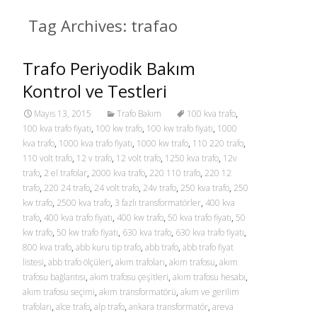
Tag Archives: trafao
Trafo Periyodik Bakım
Kontrol ve Testleri
Mayıs 13, 2015
Trafo Bakım
100 kva trafo
,
100 kva trafo fiyatı
,
100 kw trafo
,
100 kw trafo fiyatı
,
1000
kva trafo
,
1000 kva trafo fiyatı
,
1000 kw trafo
,
110 220 trafo
,
110 volt trafo
,
12 v trafo
,
12 volt trafo
,
1250 kva trafo
,
12v
trafo
,
2 el trafolar
,
2000 kva trafo
,
220 110 trafo
,
220 12
trafo
,
220 24 trafo
,
24 volt trafo
,
24v trafo
,
250 kva trafo
,
250
kw trafo
,
2500 kva trafo
,
3 fazlı transformatörler
,
400 kva
trafo
,
400 kva trafo fiyatı
,
400 kw trafo
,
50 kva trafo fiyatı
,
50
kw trafo
,
50 kw trafo fiyatı
,
630 kva trafo
,
630 kva trafo fiyatı
,
800 kva trafo
,
abb kuru tip trafo
,
abb trafo
,
abb trafo fiyat
listesi
,
abb trafo ölçüleri
,
akım trafoları
,
akım trafosu
,
akım
trafosu bağlantısı
,
akım trafosu çeşitleri
,
akım trafosu hesabı
,
akım trafosu seçimi
,
akım transformatörü
,
akım ve gerilim
trafoları
,
alce trafo
,
alp trafo
,
ankara transformatör
,
areva