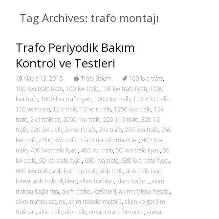
Tag Archives: trafo montajı
Trafo Periyodik Bakım
Kontrol ve Testleri
Mayıs 13, 2015
Trafo Bakım
100 kva trafo
,
100 kva trafo fiyatı
,
100 kw trafo
,
100 kw trafo fiyatı
,
1000
kva trafo
,
1000 kva trafo fiyatı
,
1000 kw trafo
,
110 220 trafo
,
110 volt trafo
,
12 v trafo
,
12 volt trafo
,
1250 kva trafo
,
12v
trafo
,
2 el trafolar
,
2000 kva trafo
,
220 110 trafo
,
220 12
trafo
,
220 24 trafo
,
24 volt trafo
,
24v trafo
,
250 kva trafo
,
250
kw trafo
,
2500 kva trafo
,
3 fazlı transformatörler
,
400 kva
trafo
,
400 kva trafo fiyatı
,
400 kw trafo
,
50 kva trafo fiyatı
,
50
kw trafo
,
50 kw trafo fiyatı
,
630 kva trafo
,
630 kva trafo fiyatı
,
800 kva trafo
,
abb kuru tip trafo
,
abb trafo
,
abb trafo fiyat
listesi
,
abb trafo ölçüleri
,
akım trafoları
,
akım trafosu
,
akım
trafosu bağlantısı
,
akım trafosu çeşitleri
,
akım trafosu hesabı
,
akım trafosu seçimi
,
akım transformatörü
,
akım ve gerilim
trafoları
,
alce trafo
,
alp trafo
,
ankara transformatör
,
areva