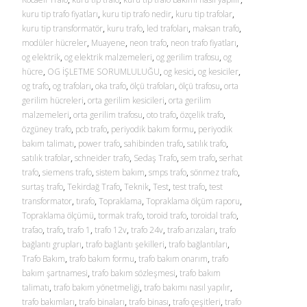
kuru tip trafo fiyatları
,
kuru tip trafo nedir
,
kuru tip trafolar
,
kuru tip transformatör
,
kuru trafo
,
led trafoları
,
maksan trafo
,
modüler hücreler
,
Muayene
,
neon trafo
,
neon trafo fiyatları
,
og elektrik
,
og elektrik malzemeleri
,
og gerilim trafosu
,
og
hücre
,
OG İŞLETME SORUMLULUĞU
,
og kesici
,
og kesiciler
,
og trafo
,
og trafoları
,
oka trafo
,
ölçü trafoları
,
ölçü trafosu
,
orta
gerilim hücreleri
,
orta gerilim kesicileri
,
orta gerilim
malzemeleri
,
orta gerilim trafosu
,
oto trafo
,
özçelik trafo
,
özgüney trafo
,
pcb trafo
,
periyodik bakım formu
,
periyodik
bakım talimatı
,
power trafo
,
sahibinden trafo
,
satılık trafo
,
satılık trafolar
,
schneider trafo
,
Sedaş Trafo
,
sem trafo
,
serhat
trafo
,
siemens trafo
,
sistem bakım
,
smps trafo
,
sönmez trafo
,
surtaş trafo
,
Tekirdağ Trafo
,
Teknik
,
Test
,
test trafo
,
test
transformator
,
tırafo
,
Topraklama
,
Topraklama ölçüm raporu
,
Topraklama ölçümü
,
tormak trafo
,
toroid trafo
,
toroidal trafo
,
trafao
,
trafo
,
trafo 1
,
trafo 12v
,
trafo 24v
,
trafo arızaları
,
trafo
bağlantı grupları
,
trafo bağlantı şekilleri
,
trafo bağlantıları
,
Trafo Bakım
,
trafo bakım formu
,
trafo bakım onarım
,
trafo
bakım şartnamesi
,
trafo bakım sözleşmesi
,
trafo bakım
talimatı
,
trafo bakım yönetmeliği
,
trafo bakımı nasıl yapılır
,
trafo bakımları
,
trafo binaları
,
trafo binası
,
trafo çeşitleri
,
trafo