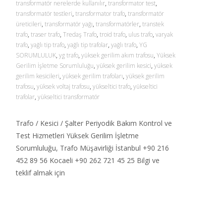
transformatör nerelerde kullanılır
,
transformator test
,
transformatör testleri
,
transformator trafo
,
transformatör
üreticileri
,
transformatör yağı
,
transformatörler
,
transtek
trafo
,
traser trafo
,
Tredaş Trafo
,
troid trafo
,
ulus trafo
,
varyak
trafo
,
yağlı tip trafo
,
yağlı tip trafolar
,
yağlı trafo
,
YG
SORUMLULUK
,
yg trafo
,
yüksek gerilim akım trafosu
,
Yüksek
Gerilim İşletme Sorumluluğu
,
yüksek gerilim kesici
,
yüksek
gerilim kesicileri
,
yüksek gerilim trafoları
,
yüksek gerilim
trafosu
,
yüksek voltaj trafosu
,
yükseltici trafo
,
yükseltici
trafolar
,
yükseltici transformatör
Trafo / Kesici / Şalter Periyodik Bakım Kontrol ve
Test Hizmetleri Yüksek Gerilim İşletme
Sorumluluğu, Trafo Müşavirliği İstanbul +90 216
452 89 56 Kocaeli +90 262 721 45 25 Bilgi ve
teklif almak için
Read More…