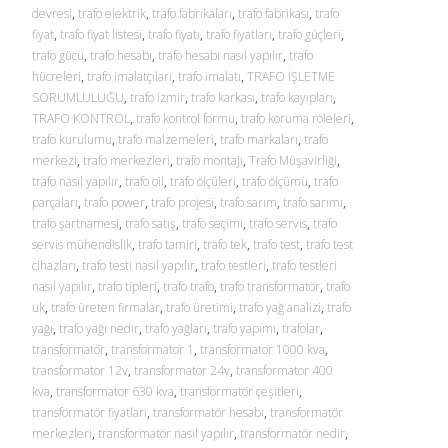
devresi
,
trafo elektrik
,
trafo fabrikaları
,
trafo fabrikası
,
trafo
fiyat
,
trafo fiyat listesi
,
trafo fiyatı
,
trafo fiyatları
,
trafo güçleri
,
trafo gücü
,
trafo hesabı
,
trafo hesabı nasıl yapılır
,
trafo
hücreleri
,
trafo imalatçıları
,
trafo imalatı
,
TRAFO İŞLETME
SORUMLULUĞU
,
trafo izmir
,
trafo karkası
,
trafo kayıpları
,
TRAFO KONTROL
,
trafo kontrol formu
,
trafo koruma röleleri
,
trafo kurulumu
,
trafo malzemeleri
,
trafo markaları
,
trafo
merkezi
,
trafo merkezleri
,
trafo montajı
,
Trafo Müşavirliği
,
trafo nasıl yapılır
,
trafo oil
,
trafo ölçüleri
,
trafo ölçümü
,
trafo
parçaları
,
trafo power
,
trafo projesi
,
trafo sarım
,
trafo sarımı
,
trafo şartnamesi
,
trafo satış
,
trafo seçimi
,
trafo servis
,
trafo
servis mühendislik
,
trafo tamiri
,
trafo tek
,
trafo test
,
trafo test
cihazları
,
trafo testi nasıl yapılır
,
trafo testleri
,
trafo testleri
nasıl yapılır
,
trafo tipleri
,
trafo trafo
,
trafo transformatör
,
trafo
uk
,
trafo üreten firmalar
,
trafo üretimi
,
trafo yağ analizi
,
trafo
yağı
,
trafo yağı nedir
,
trafo yağları
,
trafo yapımı
,
trafolar
,
transformatör
,
transformator 1
,
transformator 1000 kva
,
transformator 12v
,
transformator 24v
,
transformator 400
kva
,
transformator 630 kva
,
transformatör çeşitleri
,
transformatör fiyatları
,
transformatör hesabı
,
transformatör
merkezleri
,
transformatör nasıl yapılır
,
transformatör nedir
,