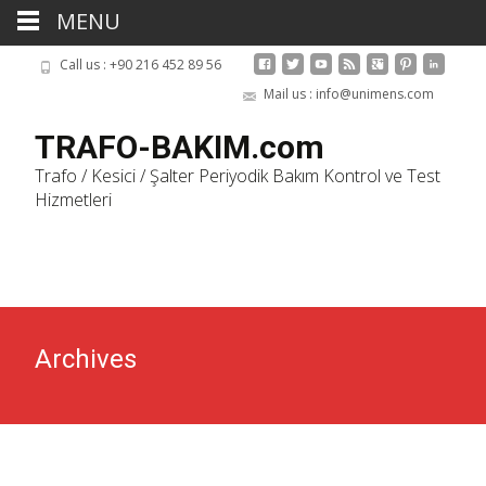
MENU
Call us : +90 216 452 89 56
Mail us : info@unimens.com
TRAFO-BAKIM.com
Trafo / Kesici / Şalter Periyodik Bakım Kontrol ve Test
Hizmetleri
Skip
to
cont
Archives