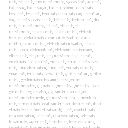
trafo
,
aslan trafo
,
astor transformatör
,
Ayedaş Trafo
,
azp trafo
,
bakım yağı
,
bakım yağları
,
bakımcı
,
bakımı
,
Bedaş Trafo
,
bese trafo
,
best trafo
,
beta trafo
,
bursa trafo
,
dağıtım trafoları
,
dağıtım trafosu
,
datsan trafo
,
delfin trafo
,
direk tipi trafo
,
dts
trafo
,
dts transformatör
,
edi trafo
,
eka trafo
,
eka
transformatör
,
elektirik trafo
,
elektirik trafosu
,
elektrik
kesicileri
,
elektrik trafo
,
elektrik trafo fiyatları
,
elektrik
trafoları
,
elektrik trafosu
,
elektrik trafosu fiyatları
,
elektrik
trafosu nedir
,
elektronik trafo
,
elektronik transformatör
,
elkima trafo
,
eltaş trafo
,
eltaş transformatör
,
eltra trafo
,
emek trafo
,
Enerjisa Trafo
,
eren trafo
,
esit akım trafosu
,
esit
trafo
,
esitaş akım trafosu
,
esitaş trafo
,
eta trafo
,
eti trafo
,
etitaş trafo
,
ferrit trafo
,
Gebze Trafo
,
gerilim trafoları
,
gerilim
trafosu
,
gerilim trafosu bağlantı şeması
,
gerilim
transformatörleri
,
güç trafoları
,
güç trafosu
,
güç trafosu nedir
,
güç trafosu uygulamaları
,
güç transformatörleri
,
güç
transformatörleri nedir
,
güç transformatörü
,
hermetik tip
trafo
,
hermetik trafo
,
ideal transformatör
,
ikinci el trafo
,
ikinci
el trafo fiyatları
,
ikinci el trafolar
,
ilgin trafo
,
İstanbul Trafo
,
izalasyon trafosu
,
izmir trafo
,
izolasyon trafosu
,
izole trafo
,
kaplan trafo
,
kayseri trafo
,
kesici bakım
,
kesiciler elektrik
,
Kocaeli Trafo
,
kuru tip trafo
,
kuru tip trafo bakımı nasıl yapılır
,