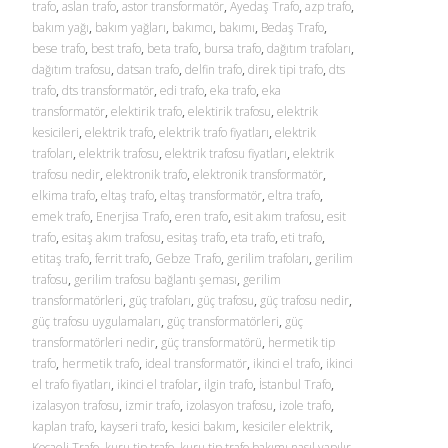
trafo
,
aslan trafo
,
astor transformatör
,
Ayedaş Trafo
,
azp trafo
,
bakım yağı
,
bakım yağları
,
bakımcı
,
bakımı
,
Bedaş Trafo
,
bese trafo
,
best trafo
,
beta trafo
,
bursa trafo
,
dağıtım trafoları
,
dağıtım trafosu
,
datsan trafo
,
delfin trafo
,
direk tipi trafo
,
dts
trafo
,
dts transformatör
,
edi trafo
,
eka trafo
,
eka
transformatör
,
elektirik trafo
,
elektirik trafosu
,
elektrik
kesicileri
,
elektrik trafo
,
elektrik trafo fiyatları
,
elektrik
trafoları
,
elektrik trafosu
,
elektrik trafosu fiyatları
,
elektrik
trafosu nedir
,
elektronik trafo
,
elektronik transformatör
,
elkima trafo
,
eltaş trafo
,
eltaş transformatör
,
eltra trafo
,
emek trafo
,
Enerjisa Trafo
,
eren trafo
,
esit akım trafosu
,
esit
trafo
,
esitaş akım trafosu
,
esitaş trafo
,
eta trafo
,
eti trafo
,
etitaş trafo
,
ferrit trafo
,
Gebze Trafo
,
gerilim trafoları
,
gerilim
trafosu
,
gerilim trafosu bağlantı şeması
,
gerilim
transformatörleri
,
güç trafoları
,
güç trafosu
,
güç trafosu nedir
,
güç trafosu uygulamaları
,
güç transformatörleri
,
güç
transformatörleri nedir
,
güç transformatörü
,
hermetik tip
trafo
,
hermetik trafo
,
ideal transformatör
,
ikinci el trafo
,
ikinci
el trafo fiyatları
,
ikinci el trafolar
,
ilgin trafo
,
İstanbul Trafo
,
izalasyon trafosu
,
izmir trafo
,
izolasyon trafosu
,
izole trafo
,
kaplan trafo
,
kayseri trafo
,
kesici bakım
,
kesiciler elektrik
,
Kocaeli Trafo
,
kuru tip trafo
,
kuru tip trafo bakımı nasıl yapılır
,