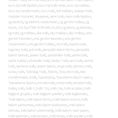
kuru tip trafo fiyatları
,
kuru tip trafo nedir
,
kuru tip trafolar
,
kuru tip transformatör
,
kuru trafo
,
led trafoları
,
maksan trafo
,
modüler hücreler
,
Muayene
,
neon trafo
,
neon trafo fiyatları
,
og elektrik
,
og elektrik malzemeleri
,
og gerilim trafosu
,
og
hücre
,
OG İŞLETME SORUMLULUĞU
,
og kesici
,
og kesiciler
,
og trafo
,
og trafoları
,
oka trafo
,
ölçü trafoları
,
ölçü trafosu
,
orta
gerilim hücreleri
,
orta gerilim kesicileri
,
orta gerilim
malzemeleri
,
orta gerilim trafosu
,
oto trafo
,
özçelik trafo
,
özgüney trafo
,
pcb trafo
,
periyodik bakım formu
,
periyodik
bakım talimatı
,
power trafo
,
sahibinden trafo
,
satılık trafo
,
satılık trafolar
,
schneider trafo
,
Sedaş Trafo
,
sem trafo
,
serhat
trafo
,
siemens trafo
,
sistem bakım
,
smps trafo
,
sönmez trafo
,
surtaş trafo
,
Tekirdağ Trafo
,
Teknik
,
Test
,
test trafo
,
test
transformator
,
tırafo
,
Topraklama
,
Topraklama ölçüm raporu
,
Topraklama ölçümü
,
tormak trafo
,
toroid trafo
,
toroidal trafo
,
trafao
,
trafo
,
trafo 1
,
trafo 12v
,
trafo 24v
,
trafo arızaları
,
trafo
bağlantı grupları
,
trafo bağlantı şekilleri
,
trafo bağlantıları
,
Trafo Bakım
,
trafo bakım formu
,
trafo bakım onarım
,
trafo
bakım şartnamesi
,
trafo bakım sözleşmesi
,
trafo bakım
talimatı
,
trafo bakım yönetmeliği
,
trafo bakımı nasıl yapılır
,
trafo bakımları
,
trafo binaları
,
trafo binası
,
trafo çeşitleri
,
trafo