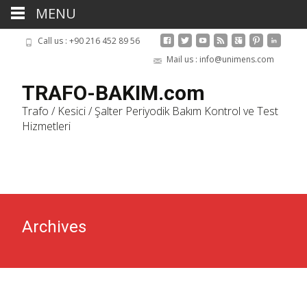
MENU
Call us : +90 216 452 89 56
Mail us : info@unimens.com
TRAFO-BAKIM.com
Trafo / Kesici / Şalter Periyodik Bakım Kontrol ve Test
Hizmetleri
Skip
to
cont
Archives