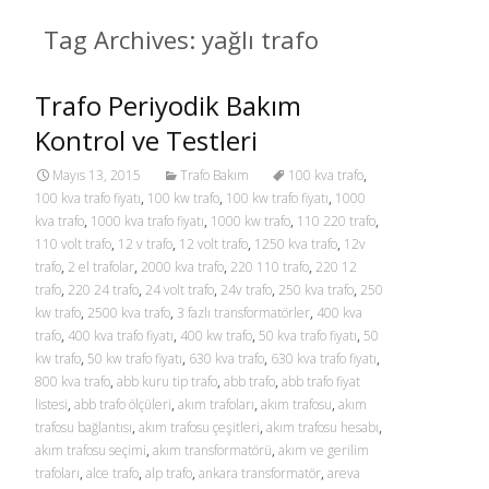
Tag Archives: yağlı trafo
Trafo Periyodik Bakım
Kontrol ve Testleri
Mayıs 13, 2015
Trafo Bakım
100 kva trafo
,
100 kva trafo fiyatı
,
100 kw trafo
,
100 kw trafo fiyatı
,
1000
kva trafo
,
1000 kva trafo fiyatı
,
1000 kw trafo
,
110 220 trafo
,
110 volt trafo
,
12 v trafo
,
12 volt trafo
,
1250 kva trafo
,
12v
trafo
,
2 el trafolar
,
2000 kva trafo
,
220 110 trafo
,
220 12
trafo
,
220 24 trafo
,
24 volt trafo
,
24v trafo
,
250 kva trafo
,
250
kw trafo
,
2500 kva trafo
,
3 fazlı transformatörler
,
400 kva
trafo
,
400 kva trafo fiyatı
,
400 kw trafo
,
50 kva trafo fiyatı
,
50
kw trafo
,
50 kw trafo fiyatı
,
630 kva trafo
,
630 kva trafo fiyatı
,
800 kva trafo
,
abb kuru tip trafo
,
abb trafo
,
abb trafo fiyat
listesi
,
abb trafo ölçüleri
,
akım trafoları
,
akım trafosu
,
akım
trafosu bağlantısı
,
akım trafosu çeşitleri
,
akım trafosu hesabı
,
akım trafosu seçimi
,
akım transformatörü
,
akım ve gerilim
trafoları
,
alce trafo
,
alp trafo
,
ankara transformatör
,
areva