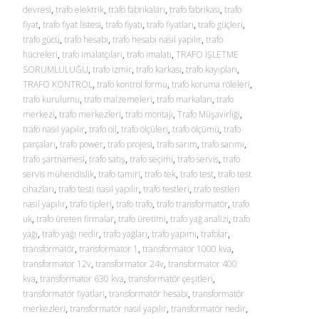
devresi
,
trafo elektrik
,
trafo fabrikaları
,
trafo fabrikası
,
trafo
fiyat
,
trafo fiyat listesi
,
trafo fiyatı
,
trafo fiyatları
,
trafo güçleri
,
trafo gücü
,
trafo hesabı
,
trafo hesabı nasıl yapılır
,
trafo
hücreleri
,
trafo imalatçıları
,
trafo imalatı
,
TRAFO İŞLETME
SORUMLULUĞU
,
trafo izmir
,
trafo karkası
,
trafo kayıpları
,
TRAFO KONTROL
,
trafo kontrol formu
,
trafo koruma röleleri
,
trafo kurulumu
,
trafo malzemeleri
,
trafo markaları
,
trafo
merkezi
,
trafo merkezleri
,
trafo montajı
,
Trafo Müşavirliği
,
trafo nasıl yapılır
,
trafo oil
,
trafo ölçüleri
,
trafo ölçümü
,
trafo
parçaları
,
trafo power
,
trafo projesi
,
trafo sarım
,
trafo sarımı
,
trafo şartnamesi
,
trafo satış
,
trafo seçimi
,
trafo servis
,
trafo
servis mühendislik
,
trafo tamiri
,
trafo tek
,
trafo test
,
trafo test
cihazları
,
trafo testi nasıl yapılır
,
trafo testleri
,
trafo testleri
nasıl yapılır
,
trafo tipleri
,
trafo trafo
,
trafo transformatör
,
trafo
uk
,
trafo üreten firmalar
,
trafo üretimi
,
trafo yağ analizi
,
trafo
yağı
,
trafo yağı nedir
,
trafo yağları
,
trafo yapımı
,
trafolar
,
transformatör
,
transformator 1
,
transformator 1000 kva
,
transformator 12v
,
transformator 24v
,
transformator 400
kva
,
transformator 630 kva
,
transformatör çeşitleri
,
transformatör fiyatları
,
transformatör hesabı
,
transformatör
merkezleri
,
transformatör nasıl yapılır
,
transformatör nedir
,