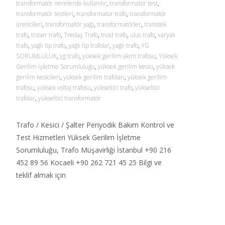
transformatör nerelerde kullanılır
,
transformator test
,
transformatör testleri
,
transformator trafo
,
transformatör
üreticileri
,
transformatör yağı
,
transformatörler
,
transtek
trafo
,
traser trafo
,
Tredaş Trafo
,
troid trafo
,
ulus trafo
,
varyak
trafo
,
yağlı tip trafo
,
yağlı tip trafolar
,
yağlı trafo
,
YG
SORUMLULUK
,
yg trafo
,
yüksek gerilim akım trafosu
,
Yüksek
Gerilim İşletme Sorumluluğu
,
yüksek gerilim kesici
,
yüksek
gerilim kesicileri
,
yüksek gerilim trafoları
,
yüksek gerilim
trafosu
,
yüksek voltaj trafosu
,
yükseltici trafo
,
yükseltici
trafolar
,
yükseltici transformatör
Trafo / Kesici / Şalter Periyodik Bakım Kontrol ve
Test Hizmetleri Yüksek Gerilim İşletme
Sorumluluğu, Trafo Müşavirliği İstanbul +90 216
452 89 56 Kocaeli +90 262 721 45 25 Bilgi ve
teklif almak için
Read More…