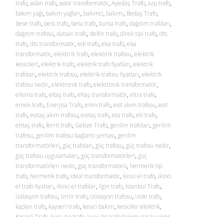
trafo
,
aslan trafo
,
astor transformatör
,
Ayedaş Trafo
,
azp trafo
,
bakım yağı
,
bakım yağları
,
bakımcı
,
bakımı
,
Bedaş Trafo
,
bese trafo
,
best trafo
,
beta trafo
,
bursa trafo
,
dağıtım trafoları
,
dağıtım trafosu
,
datsan trafo
,
delfin trafo
,
direk tipi trafo
,
dts
trafo
,
dts transformatör
,
edi trafo
,
eka trafo
,
eka
transformatör
,
elektirik trafo
,
elektirik trafosu
,
elektrik
kesicileri
,
elektrik trafo
,
elektrik trafo fiyatları
,
elektrik
trafoları
,
elektrik trafosu
,
elektrik trafosu fiyatları
,
elektrik
trafosu nedir
,
elektronik trafo
,
elektronik transformatör
,
elkima trafo
,
eltaş trafo
,
eltaş transformatör
,
eltra trafo
,
emek trafo
,
Enerjisa Trafo
,
eren trafo
,
esit akım trafosu
,
esit
trafo
,
esitaş akım trafosu
,
esitaş trafo
,
eta trafo
,
eti trafo
,
etitaş trafo
,
ferrit trafo
,
Gebze Trafo
,
gerilim trafoları
,
gerilim
trafosu
,
gerilim trafosu bağlantı şeması
,
gerilim
transformatörleri
,
güç trafoları
,
güç trafosu
,
güç trafosu nedir
,
güç trafosu uygulamaları
,
güç transformatörleri
,
güç
transformatörleri nedir
,
güç transformatörü
,
hermetik tip
trafo
,
hermetik trafo
,
ideal transformatör
,
ikinci el trafo
,
ikinci
el trafo fiyatları
,
ikinci el trafolar
,
ilgin trafo
,
İstanbul Trafo
,
izalasyon trafosu
,
izmir trafo
,
izolasyon trafosu
,
izole trafo
,
kaplan trafo
,
kayseri trafo
,
kesici bakım
,
kesiciler elektrik
,
Kocaeli Trafo
,
kuru tip trafo
,
kuru tip trafo bakımı nasıl yapılır
,