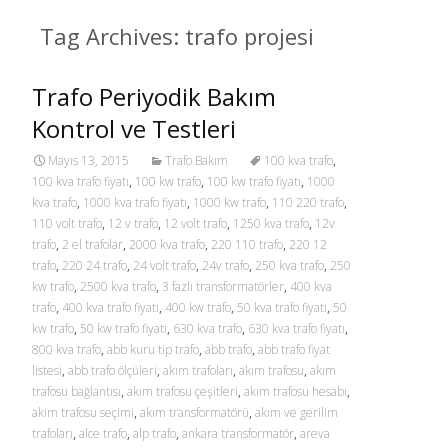
Tag Archives: trafo projesi
Trafo Periyodik Bakım
Kontrol ve Testleri
Mayıs 13, 2015
Trafo Bakım
100 kva trafo
,
100 kva trafo fiyatı
,
100 kw trafo
,
100 kw trafo fiyatı
,
1000
kva trafo
,
1000 kva trafo fiyatı
,
1000 kw trafo
,
110 220 trafo
,
110 volt trafo
,
12 v trafo
,
12 volt trafo
,
1250 kva trafo
,
12v
trafo
,
2 el trafolar
,
2000 kva trafo
,
220 110 trafo
,
220 12
trafo
,
220 24 trafo
,
24 volt trafo
,
24v trafo
,
250 kva trafo
,
250
kw trafo
,
2500 kva trafo
,
3 fazlı transformatörler
,
400 kva
trafo
,
400 kva trafo fiyatı
,
400 kw trafo
,
50 kva trafo fiyatı
,
50
kw trafo
,
50 kw trafo fiyatı
,
630 kva trafo
,
630 kva trafo fiyatı
,
800 kva trafo
,
abb kuru tip trafo
,
abb trafo
,
abb trafo fiyat
listesi
,
abb trafo ölçüleri
,
akım trafoları
,
akım trafosu
,
akım
trafosu bağlantısı
,
akım trafosu çeşitleri
,
akım trafosu hesabı
,
akım trafosu seçimi
,
akım transformatörü
,
akım ve gerilim
trafoları
,
alce trafo
,
alp trafo
,
ankara transformatör
,
areva