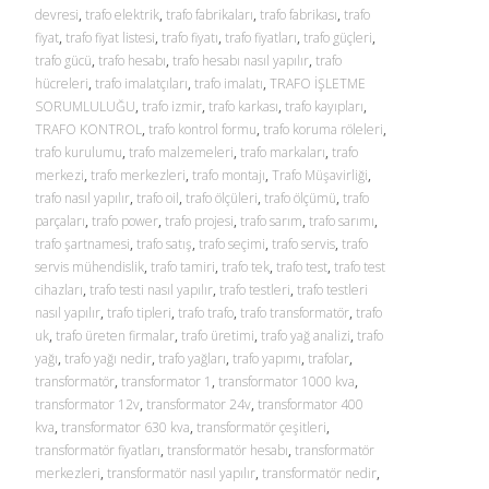
devresi
,
trafo elektrik
,
trafo fabrikaları
,
trafo fabrikası
,
trafo
fiyat
,
trafo fiyat listesi
,
trafo fiyatı
,
trafo fiyatları
,
trafo güçleri
,
trafo gücü
,
trafo hesabı
,
trafo hesabı nasıl yapılır
,
trafo
hücreleri
,
trafo imalatçıları
,
trafo imalatı
,
TRAFO İŞLETME
SORUMLULUĞU
,
trafo izmir
,
trafo karkası
,
trafo kayıpları
,
TRAFO KONTROL
,
trafo kontrol formu
,
trafo koruma röleleri
,
trafo kurulumu
,
trafo malzemeleri
,
trafo markaları
,
trafo
merkezi
,
trafo merkezleri
,
trafo montajı
,
Trafo Müşavirliği
,
trafo nasıl yapılır
,
trafo oil
,
trafo ölçüleri
,
trafo ölçümü
,
trafo
parçaları
,
trafo power
,
trafo projesi
,
trafo sarım
,
trafo sarımı
,
trafo şartnamesi
,
trafo satış
,
trafo seçimi
,
trafo servis
,
trafo
servis mühendislik
,
trafo tamiri
,
trafo tek
,
trafo test
,
trafo test
cihazları
,
trafo testi nasıl yapılır
,
trafo testleri
,
trafo testleri
nasıl yapılır
,
trafo tipleri
,
trafo trafo
,
trafo transformatör
,
trafo
uk
,
trafo üreten firmalar
,
trafo üretimi
,
trafo yağ analizi
,
trafo
yağı
,
trafo yağı nedir
,
trafo yağları
,
trafo yapımı
,
trafolar
,
transformatör
,
transformator 1
,
transformator 1000 kva
,
transformator 12v
,
transformator 24v
,
transformator 400
kva
,
transformator 630 kva
,
transformatör çeşitleri
,
transformatör fiyatları
,
transformatör hesabı
,
transformatör
merkezleri
,
transformatör nasıl yapılır
,
transformatör nedir
,