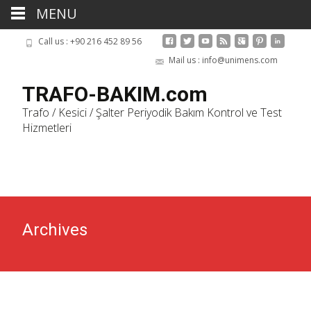
MENU
Call us : +90 216 452 89 56
Mail us : info@unimens.com
TRAFO-BAKIM.com
Trafo / Kesici / Şalter Periyodik Bakım Kontrol ve Test
Hizmetleri
Skip
to
cont
Archives