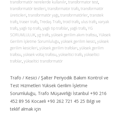
transformatör nerelerde kullanılır
,
transformator test
,
transformatör testleri
,
transformator trafo
,
transformatör
üreticileri
,
transformatör yağı
,
transformatörler
,
transtek
trafo
,
traser trafo
,
Tredaş Trafo
,
troid trafo
,
ulus trafo
,
varyak
trafo
,
yağlı tip trafo
,
yağlı tip trafolar
,
yağlı trafo
,
YG
SORUMLULUK
,
yg trafo
,
yüksek gerilim akım trafosu
,
Yüksek
Gerilim İşletme Sorumluluğu
,
yüksek gerilim kesici
,
yüksek
gerilim kesicileri
,
yüksek gerilim trafoları
,
yüksek gerilim
trafosu
,
yüksek voltaj trafosu
,
yükseltici trafo
,
yükseltici
trafolar
,
yükseltici transformatör
Trafo / Kesici / Şalter Periyodik Bakım Kontrol ve
Test Hizmetleri Yüksek Gerilim İşletme
Sorumluluğu, Trafo Müşavirliği İstanbul +90 216
452 89 56 Kocaeli +90 262 721 45 25 Bilgi ve
teklif almak için
Read More…