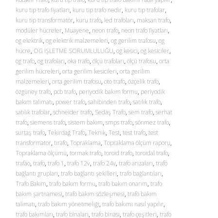
kuru tip trafo fiyatları
,
kuru tip trafo nedir
,
kuru tip trafolar
,
kuru tip transformatör
,
kuru trafo
,
led trafoları
,
maksan trafo
,
modüler hücreler
,
Muayene
,
neon trafo
,
neon trafo fiyatları
,
og elektrik
,
og elektrik malzemeleri
,
og gerilim trafosu
,
og
hücre
,
OG İŞLETME SORUMLULUĞU
,
og kesici
,
og kesiciler
,
og trafo
,
og trafoları
,
oka trafo
,
ölçü trafoları
,
ölçü trafosu
,
orta
gerilim hücreleri
,
orta gerilim kesicileri
,
orta gerilim
malzemeleri
,
orta gerilim trafosu
,
oto trafo
,
özçelik trafo
,
özgüney trafo
,
pcb trafo
,
periyodik bakım formu
,
periyodik
bakım talimatı
,
power trafo
,
sahibinden trafo
,
satılık trafo
,
satılık trafolar
,
schneider trafo
,
Sedaş Trafo
,
sem trafo
,
serhat
trafo
,
siemens trafo
,
sistem bakım
,
smps trafo
,
sönmez trafo
,
surtaş trafo
,
Tekirdağ Trafo
,
Teknik
,
Test
,
test trafo
,
test
transformator
,
tırafo
,
Topraklama
,
Topraklama ölçüm raporu
,
Topraklama ölçümü
,
tormak trafo
,
toroid trafo
,
toroidal trafo
,
trafao
,
trafo
,
trafo 1
,
trafo 12v
,
trafo 24v
,
trafo arızaları
,
trafo
bağlantı grupları
,
trafo bağlantı şekilleri
,
trafo bağlantıları
,
Trafo Bakım
,
trafo bakım formu
,
trafo bakım onarım
,
trafo
bakım şartnamesi
,
trafo bakım sözleşmesi
,
trafo bakım
talimatı
,
trafo bakım yönetmeliği
,
trafo bakımı nasıl yapılır
,
trafo bakımları
,
trafo binaları
,
trafo binası
,
trafo çeşitleri
,
trafo