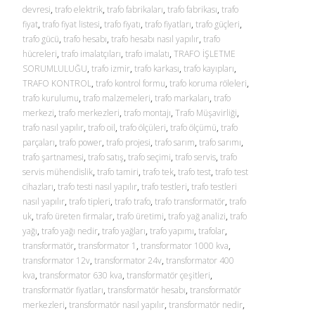
devresi
,
trafo elektrik
,
trafo fabrikaları
,
trafo fabrikası
,
trafo
fiyat
,
trafo fiyat listesi
,
trafo fiyatı
,
trafo fiyatları
,
trafo güçleri
,
trafo gücü
,
trafo hesabı
,
trafo hesabı nasıl yapılır
,
trafo
hücreleri
,
trafo imalatçıları
,
trafo imalatı
,
TRAFO İŞLETME
SORUMLULUĞU
,
trafo izmir
,
trafo karkası
,
trafo kayıpları
,
TRAFO KONTROL
,
trafo kontrol formu
,
trafo koruma röleleri
,
trafo kurulumu
,
trafo malzemeleri
,
trafo markaları
,
trafo
merkezi
,
trafo merkezleri
,
trafo montajı
,
Trafo Müşavirliği
,
trafo nasıl yapılır
,
trafo oil
,
trafo ölçüleri
,
trafo ölçümü
,
trafo
parçaları
,
trafo power
,
trafo projesi
,
trafo sarım
,
trafo sarımı
,
trafo şartnamesi
,
trafo satış
,
trafo seçimi
,
trafo servis
,
trafo
servis mühendislik
,
trafo tamiri
,
trafo tek
,
trafo test
,
trafo test
cihazları
,
trafo testi nasıl yapılır
,
trafo testleri
,
trafo testleri
nasıl yapılır
,
trafo tipleri
,
trafo trafo
,
trafo transformatör
,
trafo
uk
,
trafo üreten firmalar
,
trafo üretimi
,
trafo yağ analizi
,
trafo
yağı
,
trafo yağı nedir
,
trafo yağları
,
trafo yapımı
,
trafolar
,
transformatör
,
transformator 1
,
transformator 1000 kva
,
transformator 12v
,
transformator 24v
,
transformator 400
kva
,
transformator 630 kva
,
transformatör çeşitleri
,
transformatör fiyatları
,
transformatör hesabı
,
transformatör
merkezleri
,
transformatör nasıl yapılır
,
transformatör nedir
,