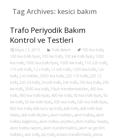
Tag Archives: kesici bakım
Trafo Periyodik Bakım
Kontrol ve Testleri
Mayıs 13, 2015
Trafo Bakım
100 kva trafo
,
100 kva trafo fiyatı
,
100 kw trafo
,
100 kw trafo fiyatı
,
1000
kva trafo
,
1000 kva trafo fiyatı
,
1000 kw trafo
,
110 220 trafo
,
110 volt trafo
,
12 v trafo
,
12 volt trafo
,
1250 kva trafo
,
12v
trafo
,
2 el trafolar
,
2000 kva trafo
,
220 110 trafo
,
220 12
trafo
,
220 24 trafo
,
24 volt trafo
,
24v trafo
,
250 kva trafo
,
250
kw trafo
,
2500 kva trafo
,
3 fazlı transformatörler
,
400 kva
trafo
,
400 kva trafo fiyatı
,
400 kw trafo
,
50 kva trafo fiyatı
,
50
kw trafo
,
50 kw trafo fiyatı
,
630 kva trafo
,
630 kva trafo fiyatı
,
800 kva trafo
,
abb kuru tip trafo
,
abb trafo
,
abb trafo fiyat
listesi
,
abb trafo ölçüleri
,
akım trafoları
,
akım trafosu
,
akım
trafosu bağlantısı
,
akım trafosu çeşitleri
,
akım trafosu hesabı
,
akım trafosu seçimi
,
akım transformatörü
,
akım ve gerilim
trafoları
,
alce trafo
,
alp trafo
,
ankara transformatör
,
areva