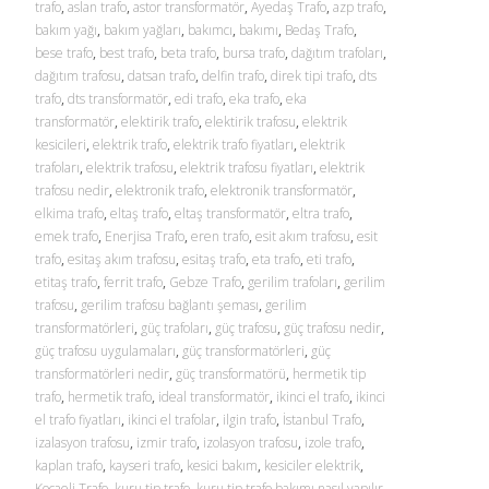
trafo
,
aslan trafo
,
astor transformatör
,
Ayedaş Trafo
,
azp trafo
,
bakım yağı
,
bakım yağları
,
bakımcı
,
bakımı
,
Bedaş Trafo
,
bese trafo
,
best trafo
,
beta trafo
,
bursa trafo
,
dağıtım trafoları
,
dağıtım trafosu
,
datsan trafo
,
delfin trafo
,
direk tipi trafo
,
dts
trafo
,
dts transformatör
,
edi trafo
,
eka trafo
,
eka
transformatör
,
elektirik trafo
,
elektirik trafosu
,
elektrik
kesicileri
,
elektrik trafo
,
elektrik trafo fiyatları
,
elektrik
trafoları
,
elektrik trafosu
,
elektrik trafosu fiyatları
,
elektrik
trafosu nedir
,
elektronik trafo
,
elektronik transformatör
,
elkima trafo
,
eltaş trafo
,
eltaş transformatör
,
eltra trafo
,
emek trafo
,
Enerjisa Trafo
,
eren trafo
,
esit akım trafosu
,
esit
trafo
,
esitaş akım trafosu
,
esitaş trafo
,
eta trafo
,
eti trafo
,
etitaş trafo
,
ferrit trafo
,
Gebze Trafo
,
gerilim trafoları
,
gerilim
trafosu
,
gerilim trafosu bağlantı şeması
,
gerilim
transformatörleri
,
güç trafoları
,
güç trafosu
,
güç trafosu nedir
,
güç trafosu uygulamaları
,
güç transformatörleri
,
güç
transformatörleri nedir
,
güç transformatörü
,
hermetik tip
trafo
,
hermetik trafo
,
ideal transformatör
,
ikinci el trafo
,
ikinci
el trafo fiyatları
,
ikinci el trafolar
,
ilgin trafo
,
İstanbul Trafo
,
izalasyon trafosu
,
izmir trafo
,
izolasyon trafosu
,
izole trafo
,
kaplan trafo
,
kayseri trafo
,
kesici bakım
,
kesiciler elektrik
,
Kocaeli Trafo
,
kuru tip trafo
,
kuru tip trafo bakımı nasıl yapılır
,