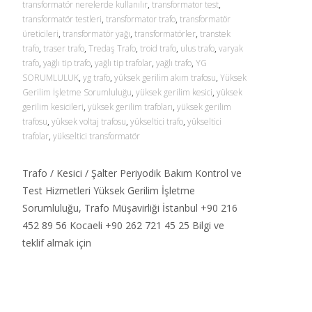
transformatör nerelerde kullanılır
,
transformator test
,
transformatör testleri
,
transformator trafo
,
transformatör
üreticileri
,
transformatör yağı
,
transformatörler
,
transtek
trafo
,
traser trafo
,
Tredaş Trafo
,
troid trafo
,
ulus trafo
,
varyak
trafo
,
yağlı tip trafo
,
yağlı tip trafolar
,
yağlı trafo
,
YG
SORUMLULUK
,
yg trafo
,
yüksek gerilim akım trafosu
,
Yüksek
Gerilim İşletme Sorumluluğu
,
yüksek gerilim kesici
,
yüksek
gerilim kesicileri
,
yüksek gerilim trafoları
,
yüksek gerilim
trafosu
,
yüksek voltaj trafosu
,
yükseltici trafo
,
yükseltici
trafolar
,
yükseltici transformatör
Trafo / Kesici / Şalter Periyodik Bakım Kontrol ve
Test Hizmetleri Yüksek Gerilim İşletme
Sorumluluğu, Trafo Müşavirliği İstanbul +90 216
452 89 56 Kocaeli +90 262 721 45 25 Bilgi ve
teklif almak için
Read More…