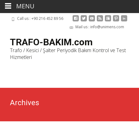
MENU
Call us : +90 216 452 89 56
Mail us : info@unimens.com
TRAFO-BAKIM.com
Trafo / Kesici / Şalter Periyodik Bakım Kontrol ve Test
Hizmetleri
Skip
to
cont
Archives