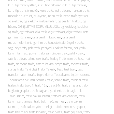
kuru tip trafo fiyatları
,
kuru tip trafo nedir
,
kuru tip trafolar
,
kuru tip transformatör
,
kuru trafo
,
led trafoları
,
maksan trafo
,
modüler hücreler
,
Muayene
,
neon trafo
,
neon trafo fiyatları
,
og elektrik
,
og elektrik malzemeleri
,
og gerilim trafosu
,
og
hücre
,
OG İŞLETME SORUMLULUĞU
,
og kesici
,
og kesiciler
,
og trafo
,
og trafoları
,
oka trafo
,
ölçü trafoları
,
ölçü trafosu
,
orta
gerilim hücreleri
,
orta gerilim kesicileri
,
orta gerilim
malzemeleri
,
orta gerilim trafosu
,
oto trafo
,
özçelik trafo
,
özgüney trafo
,
pcb trafo
,
periyodik bakım formu
,
periyodik
bakım talimatı
,
power trafo
,
sahibinden trafo
,
satılık trafo
,
satılık trafolar
,
schneider trafo
,
Sedaş Trafo
,
sem trafo
,
serhat
trafo
,
siemens trafo
,
sistem bakım
,
smps trafo
,
sönmez trafo
,
surtaş trafo
,
Tekirdağ Trafo
,
Teknik
,
Test
,
test trafo
,
test
transformator
,
tırafo
,
Topraklama
,
Topraklama ölçüm raporu
,
Topraklama ölçümü
,
tormak trafo
,
toroid trafo
,
toroidal trafo
,
trafao
,
trafo
,
trafo 1
,
trafo 12v
,
trafo 24v
,
trafo arızaları
,
trafo
bağlantı grupları
,
trafo bağlantı şekilleri
,
trafo bağlantıları
,
Trafo Bakım
,
trafo bakım formu
,
trafo bakım onarım
,
trafo
bakım şartnamesi
,
trafo bakım sözleşmesi
,
trafo bakım
talimatı
,
trafo bakım yönetmeliği
,
trafo bakımı nasıl yapılır
,
trafo bakımları
,
trafo binaları
,
trafo binası
,
trafo çeşitleri
,
trafo