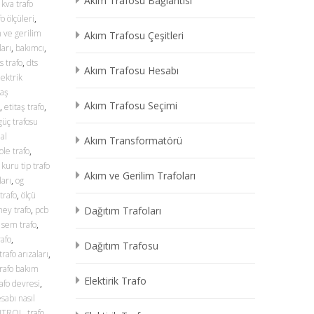
Akım Trafosu Bağlantısı
 kva trafo
o ölçüleri
,
 ve gerilim
Akım Trafosu Çeşitleri
arı
,
bakımcı
,
s trafo
,
dts
Akım Trafosu Hesabı
lektrik
taş
Akım Trafosu Seçimi
,
etitaş trafo
,
güç trafosu
al
Akım Transformatörü
ole trafo
,
,
kuru tip trafo
Akım ve Gerilim Trafoları
ları
,
og
trafo
,
ölçü
ey trafo
,
pcb
Dağıtım Trafoları
,
sem trafo
,
rafo
,
Dağıtım Trafosu
trafo arızaları
,
trafo bakım
Elektirik Trafo
rafo devresi
,
esabı nasıl
NTROL
,
trafo