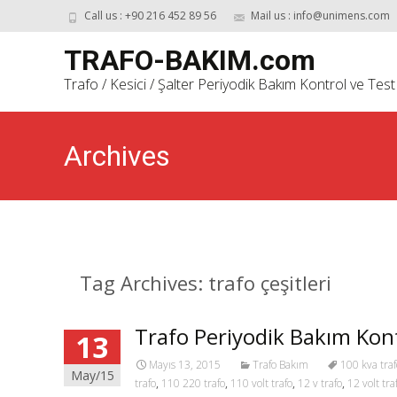
Call us : +90 216 452 89 56
Mail us : info@unimens.com
TRAFO-BAKIM.com
Trafo / Kesici / Şalter Periyodik Bakım Kontrol ve Test
Archives
Tag Archives: trafo çeşitleri
Trafo Periyodik Bakım Kont
13
Mayıs 13, 2015
Trafo Bakım
100 kva traf
May/15
trafo
,
110 220 trafo
,
110 volt trafo
,
12 v trafo
,
12 volt tra