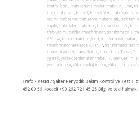
kontrol formu
,
trafo koruma röleleri
,
trafo kurulumu
,
tr
trafo nasıl yapılır
,
trafo oil
,
trafo ölçüleri
,
trafo ölçümü
,
tr
seçimi
,
trafo servis
,
trafo servis mühendislik
,
trafo tamiri
yapılır
,
trafo tipleri
,
trafo trafo
,
trafo transformatör
,
trafo
trafo yapımı
,
trafolar
,
transformatör
,
transformator 1
,
tr
630 kva
,
transformatör çeşitleri
,
transformatör fiyatları
,
transformatör nerelerde kullanılır
,
transformator test
,
t
transformatörler
,
transtek trafo
,
traser trafo
,
Tredaş Tra
yg trafo
,
yüksek gerilim akım trafosu
,
Yüksek Gerilim İş
gerilim trafosu
,
yüksek voltaj trafosu
,
yükseltici trafo
,
yük
Trafo / Kesici / Şalter Periyodik Bakım Kontrol ve Test Hi
452 89 56 Kocaeli +90 262 721 45 25 Bilgi ve teklif almak i
Read More…