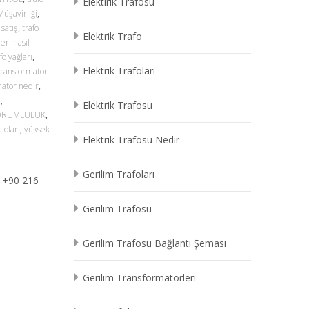
Elektirik Trafosu
Müşavirliği
,
 satış
,
trafo
Elektrik Trafo
leri nasıl
fo yağları
,
Elektrik Trafoları
transformator
matör nedir
,
ı
,
Elektrik Trafosu
ORUMLULUK
,
foları
,
yüksek
Elektrik Trafosu Nedir
Gerilim Trafoları
l +90 216
Gerilim Trafosu
Gerilim Trafosu Bağlantı Şeması
Gerilim Transformatörleri