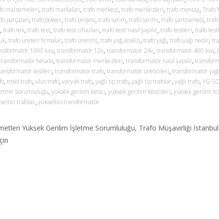
afo malzemeleri
,
trafo markaları
,
trafo merkezi
,
trafo merkezleri
,
trafo montajı
,
Trafo 
afo parçaları
,
trafo power
,
trafo projesi
,
trafo sarım
,
trafo sarımı
,
trafo şartnamesi
,
trafo
,
trafo tek
,
trafo test
,
trafo test cihazları
,
trafo testi nasıl yapılır
,
trafo testleri
,
trafo test
 uk
,
trafo üreten firmalar
,
trafo üretimi
,
trafo yağ analizi
,
trafo yağı
,
trafo yağı nedir
,
tra
ansformator 1000 kva
,
transformator 12v
,
transformator 24v
,
transformator 400 kva
,
transformatör hesabı
,
transformatör merkezleri
,
transformatör nasıl yapılır
,
transfor
ransformatör testleri
,
transformator trafo
,
transformatör üreticileri
,
transformatör yağ
fo
,
troid trafo
,
ulus trafo
,
varyak trafo
,
yağlı tip trafo
,
yağlı tip trafolar
,
yağlı trafo
,
YG S
letme Sorumluluğu
,
yüksek gerilim kesici
,
yüksek gerilim kesicileri
,
yüksek gerilim tra
seltici trafolar
,
yükseltici transformatör
zmetleri Yüksek Gerilim İşletme Sorumluluğu, Trafo Müşavirliği İstanbu
çin