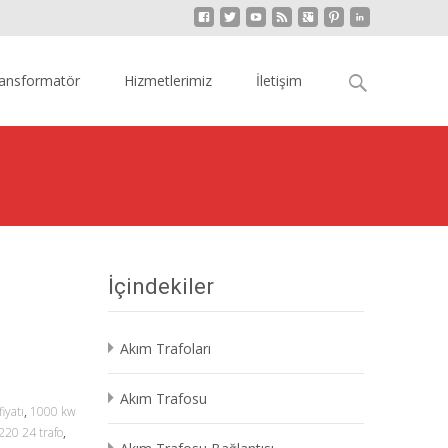
Arama:
ansformatör
Hizmetlerimiz
İletişim
İçindekiler
Akım Trafoları
Akım Trafosu
iyatı
,
1000 kw
220 24 trafo
,