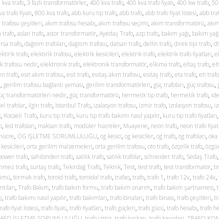
 kva trafo
,
3 fazlı transformatörler
,
400 kva trafo
,
400 kva trafo fiyatı
,
400 kw trafo
,
50
a trafo fiyatı
,
800 kva trafo
,
abb kuru tip trafo
,
abb trafo
,
abb trafo fiyat listesi
,
abb traf
 trafosu çeşitleri
,
akım trafosu hesabı
,
akım trafosu seçimi
,
akım transformatörü
,
akım
 trafo
,
aslan trafo
,
astor transformatör
,
Ayedaş Trafo
,
azp trafo
,
bakım yağı
,
bakım yağl
rsa trafo
,
dağıtım trafoları
,
dağıtım trafosu
,
datsan trafo
,
delfin trafo
,
direk tipi trafo
,
dt
ektirik trafo
,
elektirik trafosu
,
elektrik kesicileri
,
elektrik trafo
,
elektrik trafo fiyatları
,
e
ik trafosu nedir
,
elektronik trafo
,
elektronik transformatör
,
elkima trafo
,
eltaş trafo
,
el
n trafo
,
esit akım trafosu
,
esit trafo
,
esitaş akım trafosu
,
esitaş trafo
,
eta trafo
,
eti trafo
u
,
gerilim trafosu bağlantı şeması
,
gerilim transformatörleri
,
güç trafoları
,
güç trafosu
,
üç transformatörleri nedir
,
güç transformatörü
,
hermetik tip trafo
,
hermetik trafo
,
ide
 el trafolar
,
ilgin trafo
,
İstanbul Trafo
,
izalasyon trafosu
,
izmir trafo
,
izolasyon trafosu
,
iz
k
,
Kocaeli Trafo
,
kuru tip trafo
,
kuru tip trafo bakımı nasıl yapılır
,
kuru tip trafo fiyatları
o
,
led trafoları
,
maksan trafo
,
modüler hücreler
,
Muayene
,
neon trafo
,
neon trafo fiyat
 hücre
,
OG İŞLETME SORUMLULUĞU
,
og kesici
,
og kesiciler
,
og trafo
,
og trafoları
,
oka 
 kesicileri
,
orta gerilim malzemeleri
,
orta gerilim trafosu
,
oto trafo
,
özçelik trafo
,
özgün
power trafo
,
sahibinden trafo
,
satılık trafo
,
satılık trafolar
,
schneider trafo
,
Sedaş Trafo
nmez trafo
,
surtaş trafo
,
Tekirdağ Trafo
,
Teknik
,
Test
,
test trafo
,
test transformator
,
tı
çümü
,
tormak trafo
,
toroid trafo
,
toroidal trafo
,
trafao
,
trafo
,
trafo 1
,
trafo 12v
,
trafo 24v
,
ntıları
,
Trafo Bakım
,
trafo bakım formu
,
trafo bakım onarım
,
trafo bakım şartnamesi
,
i
,
trafo bakımı nasıl yapılır
,
trafo bakımları
,
trafo binaları
,
trafo binası
,
trafo çeşitleri
,
t
trafo fiyat listesi
,
trafo fiyatı
,
trafo fiyatları
,
trafo güçleri
,
trafo gücü
,
trafo hesabı
,
trafo h
AFO İŞLETME SORUMLULUĞU
,
trafo izmir
,
trafo karkası
,
trafo kayıpları
,
TRAFO KO