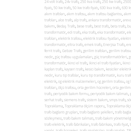
24 volt trafo
,
24v trafo
,
250 kva trafo
,
250 kw trafo
,
2500
fiyatı
,
50 kw trafo
,
50 kw trafo fiyatı
,
630 kva trafo
,
630 kv
akım trafoları
,
akım trafosu
,
akım trafosu bağlantısı
,
akım
trafoları
,
alce trafo
,
alp trafo
,
ankara transformatör
,
areva
bakımı
,
Bedaş Trafo
,
bese trafo
,
best trafo
,
beta trafo
,
bu
transformatör
,
edi trafo
,
eka trafo
,
eka transformatör
,
el
trafoları
,
elektrik trafosu
,
elektrik trafosu fiyatları
,
elektr
transformatör
,
eltra trafo
,
emek trafo
,
Enerjisa Trafo
,
ere
ferrit trafo
,
Gebze Trafo
,
gerilim trafoları
,
gerilim trafos
nedir
,
güç trafosu uygulamaları
,
güç transformatörleri
,
g
transformatör
,
ikinci el trafo
,
ikinci el trafo fiyatları
,
ikinci
kaplan trafo
,
kayseri trafo
,
kesici bakım
,
kesiciler elektri
nedir
,
kuru tip trafolar
,
kuru tip transformatör
,
kuru traf
elektrik
,
og elektrik malzemeleri
,
og gerilim trafosu
,
og
trafoları
,
ölçü trafosu
,
orta gerilim hücreleri
,
orta gerilim
trafo
,
periyodik bakım formu
,
periyodik bakım talimatı
,
serhat trafo
,
siemens trafo
,
sistem bakım
,
smps trafo
,
sö
Topraklama
,
Topraklama ölçüm raporu
,
Topraklama öl
trafo bağlantı grupları
,
trafo bağlantı şekilleri
,
trafo bağla
sözleşmesi
,
trafo bakım talimatı
,
trafo bakım yönetmeliğ
trafo elektrik
,
trafo fabrikaları
,
trafo fabrikası
,
trafo fiyat
,
yapılır
,
trafo hücreleri
,
trafo imalatçıları
,
trafo imalatı
,
TR